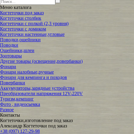
Меню
каталога
Когтеточки под заказ
Когтеточки столбик
Когтеточки с полкой (2,3 уровня)
Когтеточки с домиком
Когтеточки настенные,угловые
Поводки,ошейники
Поводки
Ошейники,шлеи
Зоотовары
Другие товары (освещение,повербанки)
Фонари
Фонари налобные,ручные
Фонари для кемпинга и походов
Повербанки
Аккумуляторы,зарядные устройства
Преобразователи напряжения 12V-220V
Туризм,кемпинг
Фото , видеосьемка
Разное
Контакты
Когтеточки,изготовление под заказ
Александр Когтеточки под заказ
+38 (097) 127-29-98