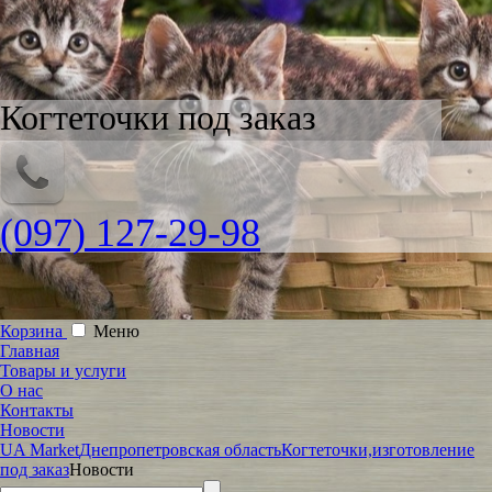
Когтеточки под заказ
(097) 127-29-98
Корзина
Меню
Главная
Товары и услуги
О нас
Контакты
Новости
UA Market
Днепропетровская область
Когтеточки,изготовление
под заказ
Новости