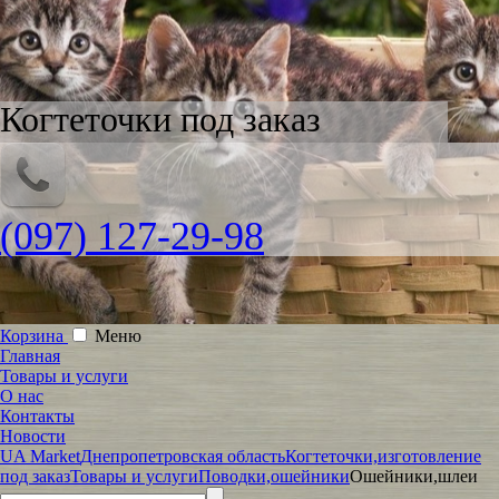
Когтеточки под заказ
(097) 127-29-98
Корзина
Меню
Главная
Товары и услуги
О нас
Контакты
Новости
UA Market
Днепропетровская область
Когтеточки,изготовление
под заказ
Товары и услуги
Поводки,ошейники
Ошейники,шлеи