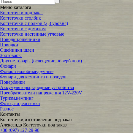
Меню
каталога
Когтеточки под заказ
Когтеточки столбик
Когтеточки с полкой (2,3 уровня)
Когтеточки с домиком
Когтеточки настенные,угловые
Поводки,ошейники
Поводки
Ошейники,шлеи
Зоотовары
Другие товары (освещение,повербанки)
Фонари
Фонари налобные,ручные
Фонари для кемпинга и походов
Повербанки
Аккумуляторы,зарядные устройства
Преобразователи напряжения 12V-220V
Туризм,кемпинг
Фото , видеосьемка
Разное
Контакты
Когтеточки,изготовление под заказ
Александр Когтеточки под заказ
+38 (097) 127-29-98