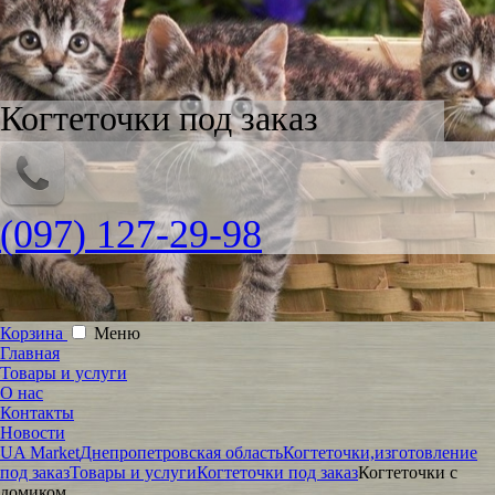
Когтеточки под заказ
(097) 127-29-98
Корзина
Меню
Главная
Товары и услуги
О нас
Контакты
Новости
UA Market
Днепропетровская область
Когтеточки,изготовление
под заказ
Товары и услуги
Когтеточки под заказ
Когтеточки с
домиком