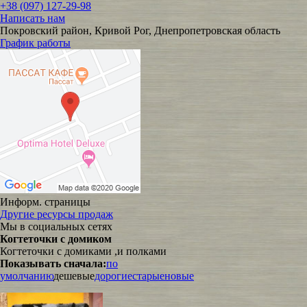
+38 (097) 127-29-98
Написать нам
Покровский район, Кривой Рог, Днепропетровская область
График работы
Информ. страницы
Другие ресурсы продаж
Мы в социальных сетях
Когтеточки с домиком
Когтеточки с домиками ,и полками
Показывать сначала:
по
умолчанию
дешевые
дорогие
старые
новые