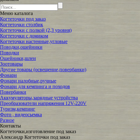
Меню
каталога
Когтеточки под заказ
Когтеточки столбик
Когтеточки с полкой (2,3 уровня)
Когтеточки с домиком
Когтеточки настенные,угловые
Поводки,ошейники
Поводки
Ошейники,шлеи
Зоотовары
Другие товары (освещение,повербанки)
Фонари
Фонари налобные,ручные
Фонари для кемпинга и походов
Повербанки
Аккумуляторы,зарядные устройства
Преобразователи напряжения 12V-220V
Туризм,кемпинг
Фото , видеосьемка
Разное
Контакты
Когтеточки,изготовление под заказ
Александр Когтеточки под заказ